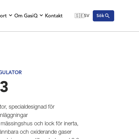
ort
Om GasiQ
Kontakt
🇸🇪
SV
Sök
🇬🇧
English
🇩🇪
Deutsch
🇸🇪
Svenska
EGULATOR
-3
tor, specialdesignad för
anläggningar
mässingshus och lock för inerta,
rännbara och oxiderande gaser