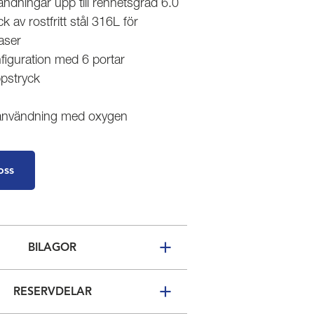
ndningar upp till renhetsgrad 6.0
 av rostfritt stål 316L för
aser
nfiguration med 6 portar
ppstryck
 användning med oxygen
oss
BILAGOR
RESERVDELAR