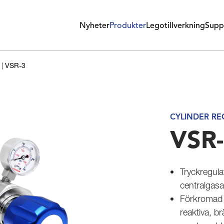
Nyheter
Produkter
Legotillverkning
Supp
|
VSR-3
CYLINDER R
VSR
Tryckregula
centralgas
Förkromad 
reaktiva, b