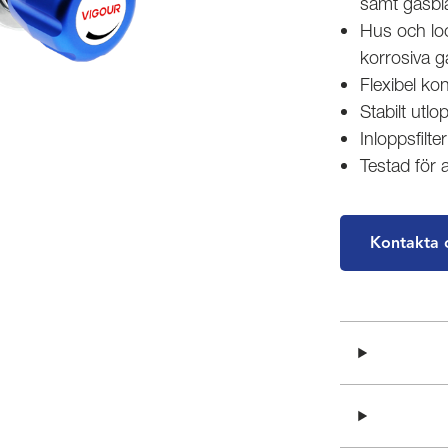
samt gasbla
Hus och lock
korrosiva g
Flexibel ko
Stabilt utlo
Inloppsfilter
Testad för
Kontakta 