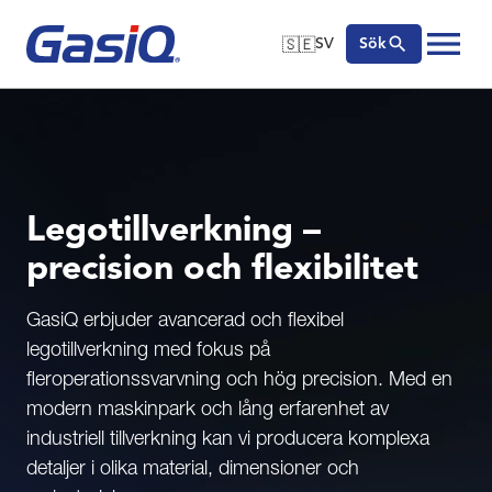
🇸🇪
SV
Sök
🇬🇧
English
Hoppa till innehåll
🇩🇪
Deutsch
🇸🇪
Svenska
Legotillverkning –
precision och flexibilitet
GasiQ erbjuder avancerad och flexibel
legotillverkning med fokus på
fleroperationssvarvning och hög precision. Med en
modern maskinpark och lång erfarenhet av
industriell tillverkning kan vi producera komplexa
detaljer i olika material, dimensioner och