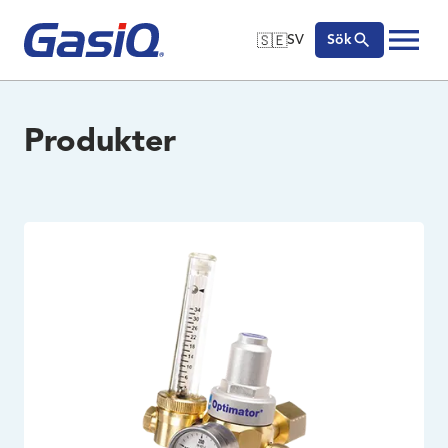
🇸🇪
SV
Sök
🇬🇧
English
Hoppa till innehåll
🇩🇪
Deutsch
Produkter
🇸🇪
Svenska