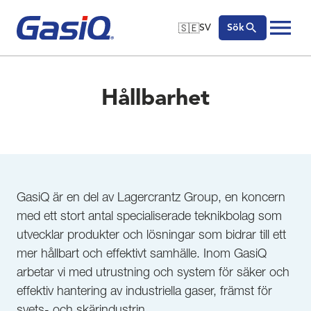
🇸🇪
SV
Sök
🇬🇧
English
Hoppa till innehåll
🇩🇪
Deutsch
Hållbarhet
🇸🇪
Svenska
GasiQ är en del av Lagercrantz Group, en koncern
med ett stort antal specialiserade teknikbolag som
utvecklar produkter och lösningar som bidrar till ett
mer hållbart och effektivt samhälle. Inom GasiQ
arbetar vi med utrustning och system för säker och
effektiv hantering av industriella gaser, främst för
svets- och skärindustrin.