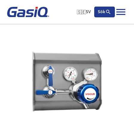
🇸🇪
SV
Sök
🇬🇧
English
Hoppa till innehåll
🇩🇪
Deutsch
🇸🇪
Svenska