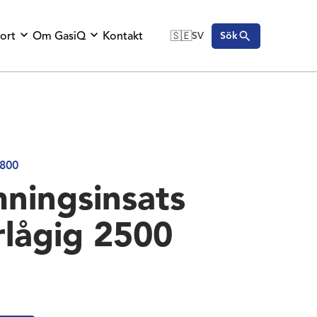
ort
Om GasiQ
Kontakt
🇸🇪
SV
Sök
🇬🇧
English
🇩🇪
Deutsch
🇸🇪
Svenska
800
ningsinsats
erlågig 2500