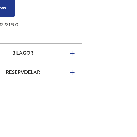
oss
 33221800
BILAGOR
RESERVDELAR