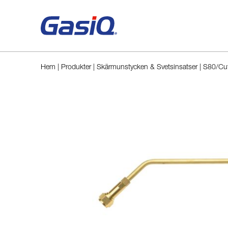
Hoppa till innehåll
Hem
|
Produkter
|
Skärmunstycken & Svetsinsatser
|
S80/Cut