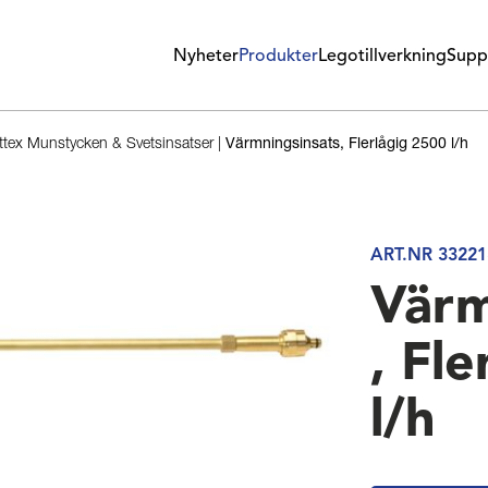
Nyheter
Produkter
Legotillverkning
Supp
tex Munstycken & Svetsinsatser
|
Värmningsinsats, Flerlågig 2500 l/h
ART.NR 33221
Värm
, Fl
l/h