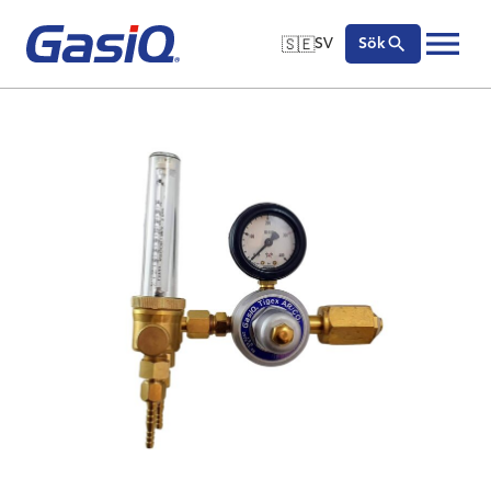
🇸🇪
SV
Sök
🇬🇧
English
Hoppa till innehåll
🇩🇪
Deutsch
🇸🇪
Svenska