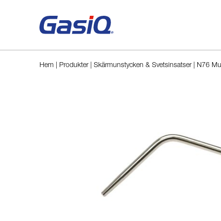
Hoppa till innehåll
Hem
|
Produkter
|
Skärmunstycken & Svetsinsatser
|
N76 Mun