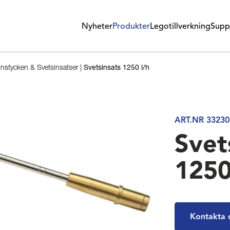
Nyheter
Produkter
Legotillverkning
Supp
stycken & Svetsinsatser
|
Svetsinsats 1250 l/h
ART.NR 33230
Svet
1250
Kontakta 