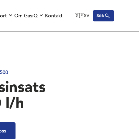
ort
Om GasiQ
Kontakt
🇸🇪
SV
Sök
🇬🇧
English
🇩🇪
Deutsch
🇸🇪
Svenska
500
sinsats
 l/h
oss