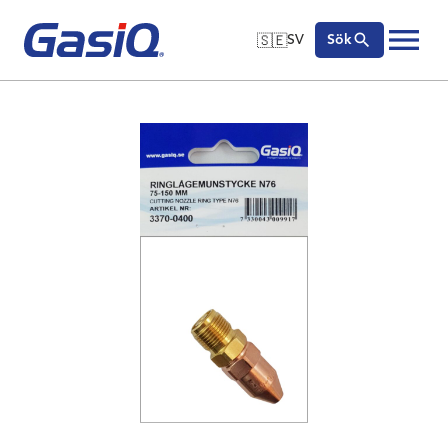
🇸🇪
SV
Sök
🇬🇧
English
Hoppa till innehåll
🇩🇪
Deutsch
🇸🇪
Svenska