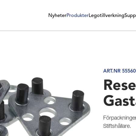
Nyheter
Produkter
Legotillverkning
Supp
ART.NR 55560
Rese
Gast
Förpackningen
Stiftshållare.