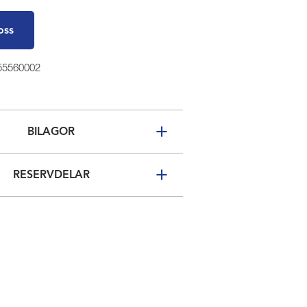
oss
 55560002
BILAGOR
RESERVDELAR