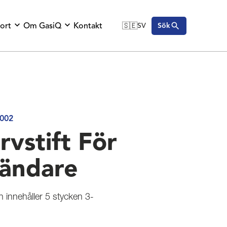
ort
Om GasiQ
Kontakt
🇸🇪
SV
Sök
🇬🇧
English
🇩🇪
Deutsch
🇸🇪
Svenska
002
rvstift För
ändare
 innehåller 5 stycken 3-