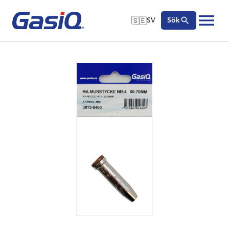
🇸🇪
SV
Sök
🇬🇧
English
Hoppa till innehåll
🇩🇪
Deutsch
🇸🇪
Svenska