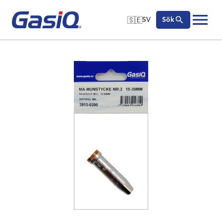
🇸🇪
SV
Sök
🇬🇧
English
Hoppa till innehåll
🇩🇪
Deutsch
🇸🇪
Svenska