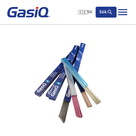
🇸🇪
SV
Sök
🇬🇧
English
Hoppa till innehåll
🇩🇪
Deutsch
🇸🇪
Svenska