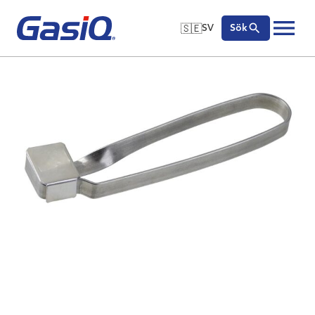
🇸🇪
SV
Sök
🇬🇧
English
Hoppa till innehåll
🇩🇪
Deutsch
🇸🇪
Svenska