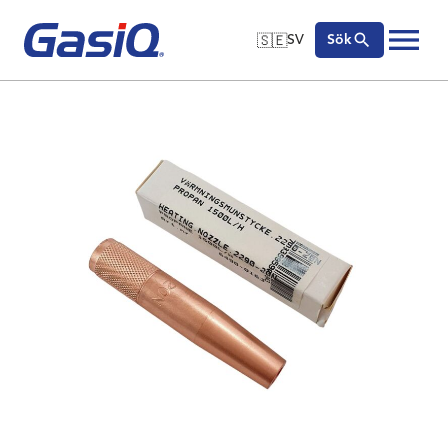
🇸🇪
SV
Sök
🇬🇧
English
Hoppa till innehåll
🇩🇪
Deutsch
🇸🇪
Svenska