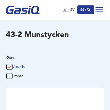
🇸🇪
SV
Sök
🇬🇧
English
Hoppa till innehåll
🇩🇪
Deutsch
43-2 Munstycken
🇸🇪
Svenska
Gas
Visa alla
Propan