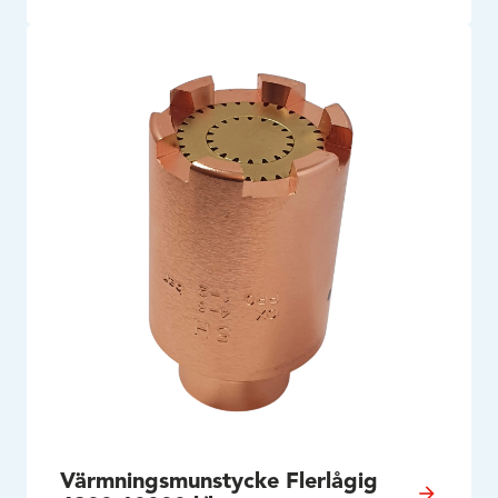
Värmningsmunstycke Flerlågig