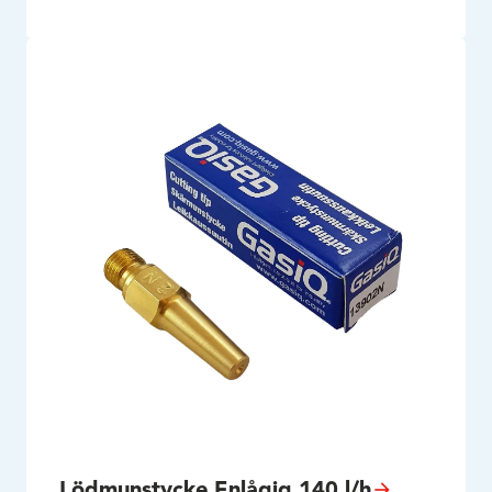
Lödmunstycke Enlågig 140 l/h