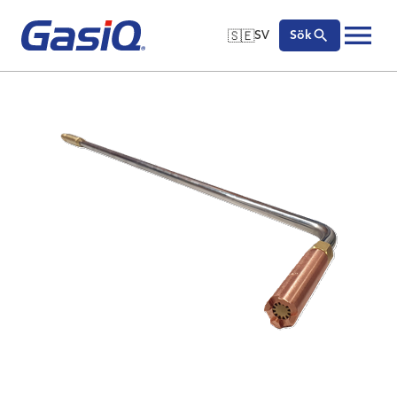
🇸🇪
SV
Sök
🇬🇧
English
Hoppa till innehåll
🇩🇪
Deutsch
🇸🇪
Svenska