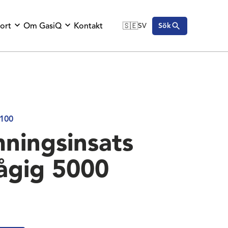
ort
Om GasiQ
Kontakt
🇸🇪
SV
Sök
🇬🇧
English
🇩🇪
Deutsch
🇸🇪
Svenska
100
ningsinsats
lågig 5000