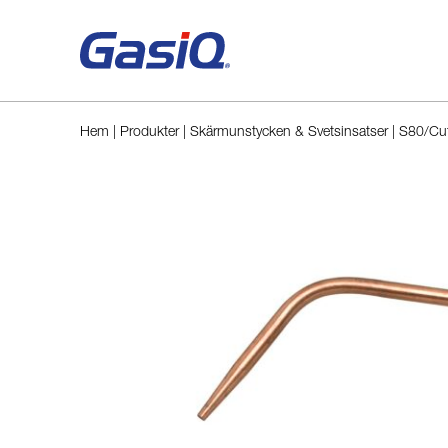
Hoppa till innehåll
Hem
|
Produkter
|
Skärmunstycken & Svetsinsatser
|
S80/Cut