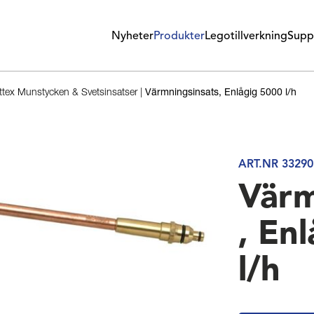
Nyheter
Produkter
Legotillverkning
Supp
tex Munstycken & Svetsinsatser
|
Värmningsinsats, Enlågig 5000 l/h
ART.NR 33290
Värm
, En
l/h