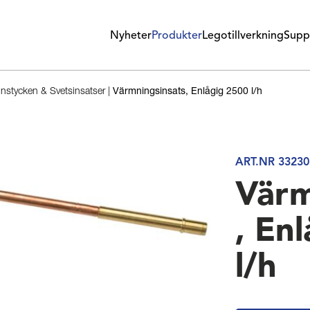
Nyheter
Produkter
Legotillverkning
Supp
stycken & Svetsinsatser
|
Värmningsinsats, Enlågig 2500 l/h
ART.NR 33230
Värm
, En
l/h