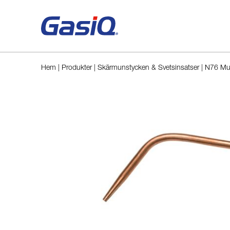
Hoppa till innehåll
Hem
|
Produkter
|
Skärmunstycken & Svetsinsatser
|
N76 Mun