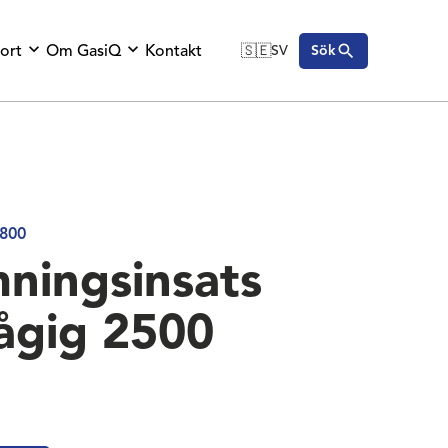
ort
Om GasiQ
Kontakt
🇸🇪
SV
Sök
🇬🇧
English
🇩🇪
Deutsch
🇸🇪
Svenska
800
ningsinsats
lågig 2500