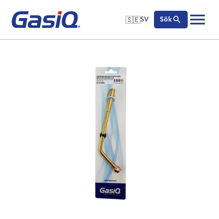
🇸🇪
SV
Sök
🇬🇧
English
Hoppa till innehåll
🇩🇪
Deutsch
🇸🇪
Svenska