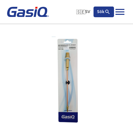
🇸🇪
SV
Sök
🇬🇧
English
Hoppa till innehåll
🇩🇪
Deutsch
🇸🇪
Svenska