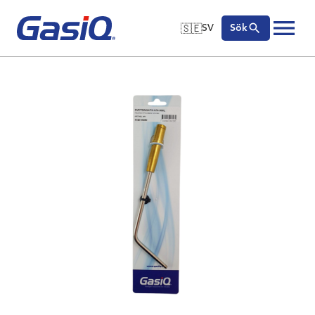
🇸🇪
SV
Sök
🇬🇧
English
Hoppa till innehåll
🇩🇪
Deutsch
🇸🇪
Svenska