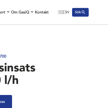
ort
Om GasiQ
Kontakt
🇸🇪
SV
Sök
🇬🇧
English
🇩🇪
Deutsch
🇸🇪
Svenska
700
sinsats
 l/h
oss