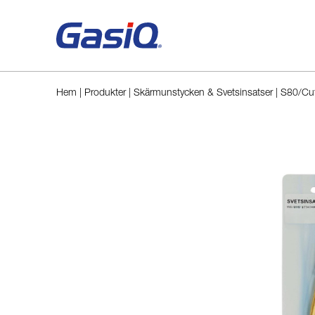
Hoppa till innehåll
Hem
|
Produkter
|
Skärmunstycken & Svetsinsatser
|
S80/Cut