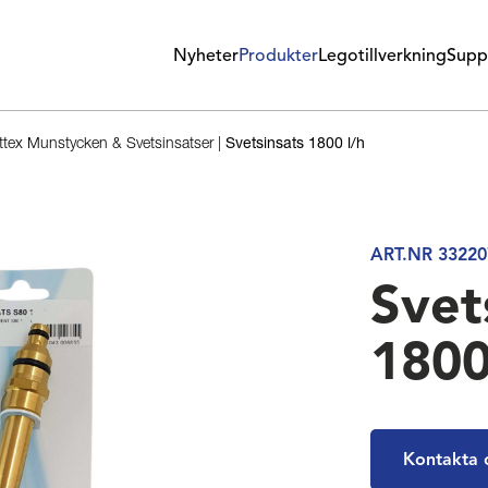
Nyheter
Produkter
Legotillverkning
Supp
tex Munstycken & Svetsinsatser
|
Svetsinsats 1800 l/h
ART.NR 33220
Svet
1800
Kontakta 