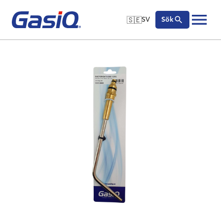
🇸🇪
SV
Sök
🇬🇧
English
Hoppa till innehåll
🇩🇪
Deutsch
🇸🇪
Svenska