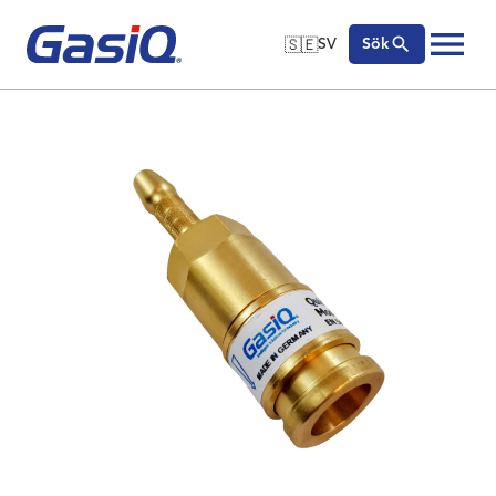
🇸🇪
SV
Sök
🇬🇧
English
Hoppa till innehåll
🇩🇪
Deutsch
🇸🇪
Svenska