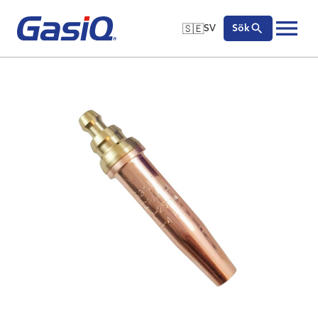
🇸🇪
SV
Sök
🇬🇧
English
Hoppa till innehåll
🇩🇪
Deutsch
🇸🇪
Svenska