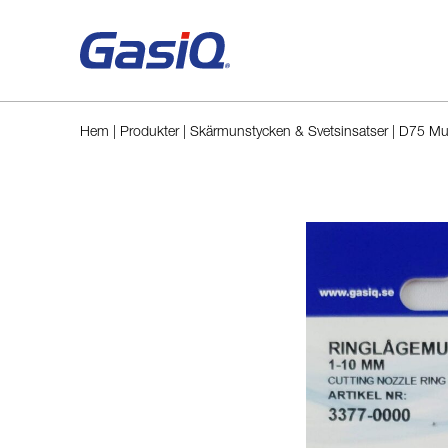
Hoppa till innehåll
Hem
|
Produkter
|
Skärmunstycken & Svetsinsatser
|
D75 Mun