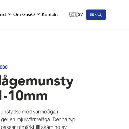
ort
Om GasiQ
Kontakt
🇸🇪
SV
Sök
🇬🇧
English
🇩🇪
Deutsch
🇸🇪
Svenska
000
lågemunsty
 1-10mm
munstycke med värmelåga i
et ger en mjukvärmelåga. Denna typ
passar utmärkt till skärning av