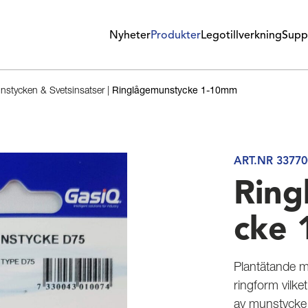
Nyheter
Produkter
Legotillverkning
Supp
stycken & Svetsinsatser
|
Ringlågemunstycke 1-10mm
ART.NR 33770
Ring
cke
Plantätande 
ringform vilk
av munstycke 