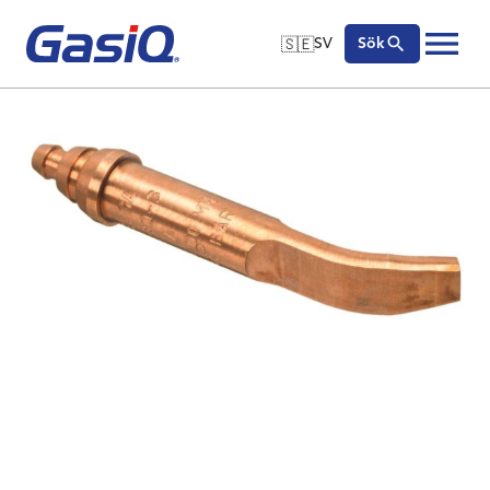
🇸🇪
SV
Sök
🇬🇧
English
Hoppa till innehåll
🇩🇪
Deutsch
🇸🇪
Svenska