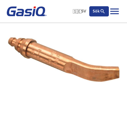
🇸🇪
SV
Sök
🇬🇧
English
Hoppa till innehåll
🇩🇪
Deutsch
🇸🇪
Svenska