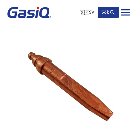
🇸🇪
SV
Sök
🇬🇧
English
Hoppa till innehåll
🇩🇪
Deutsch
🇸🇪
Svenska