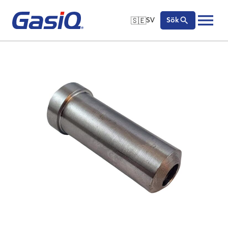
🇸🇪
SV
Sök
🇬🇧
English
Hoppa till innehåll
🇩🇪
Deutsch
🇸🇪
Svenska