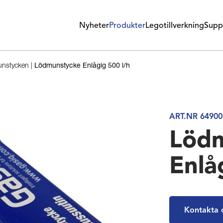
Nyheter
Produkter
Legotillverkning
Supp
unstycken
|
Lödmunstycke Enlågig 500 l/h
ART.NR 64900
Löd
Enlå
Kontakta 