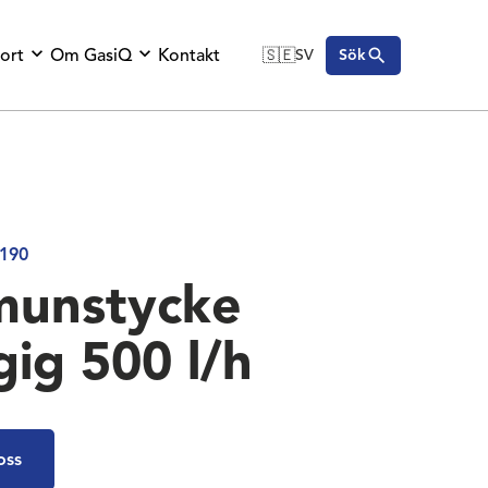
ort
Om GasiQ
Kontakt
🇸🇪
SV
Sök
🇬🇧
English
🇩🇪
Deutsch
🇸🇪
Svenska
190
munstycke
gig 500 l/h
oss