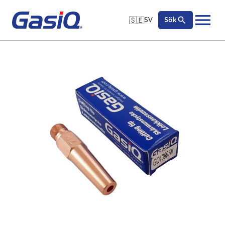
🇸🇪
SV
Sök
🇬🇧
English
Hoppa till innehåll
🇩🇪
Deutsch
🇸🇪
Svenska