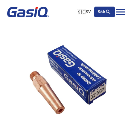
🇸🇪
SV
Sök
🇬🇧
English
Hoppa till innehåll
🇩🇪
Deutsch
🇸🇪
Svenska