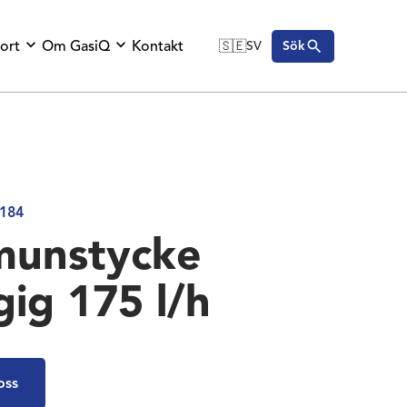
ort
Om GasiQ
Kontakt
🇸🇪
SV
Sök
🇬🇧
English
🇩🇪
Deutsch
🇸🇪
Svenska
184
munstycke
gig 175 l/h
oss