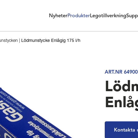
Nyheter
Produkter
Legotillverkning
Supp
unstycken
|
Lödmunstycke Enlågig 175 l/h
ART.NR 64900
Löd
Enlå
Kontakta 