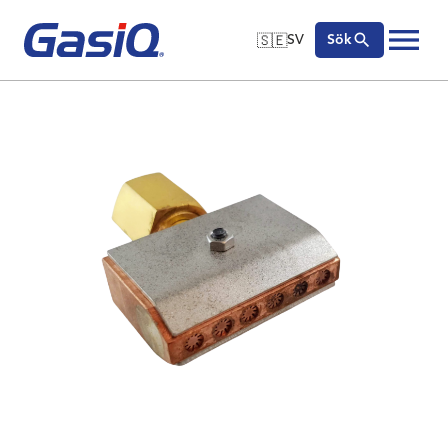
🇸🇪
SV
Sök
🇬🇧
English
Hoppa till innehåll
🇩🇪
Deutsch
🇸🇪
Svenska