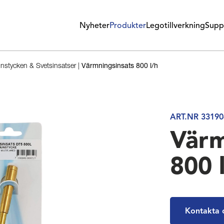
Nyheter
Produkter
Legotillverkning
Supp
stycken & Svetsinsatser
|
Värmningsinsats 800 l/h
ART.NR 33190
Värm
800 
Kontakta 