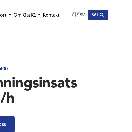
ort
Om GasiQ
Kontakt
🇸🇪
SV
Sök
🇬🇧
English
🇩🇪
Deutsch
🇸🇪
Svenska
400
ningsinsats
l/h
oss