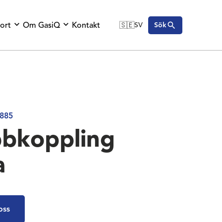
ort
Om GasiQ
Kontakt
🇸🇪
SV
Sök
🇬🇧
English
🇩🇪
Deutsch
🇸🇪
Svenska
885
bkoppling
a
oss