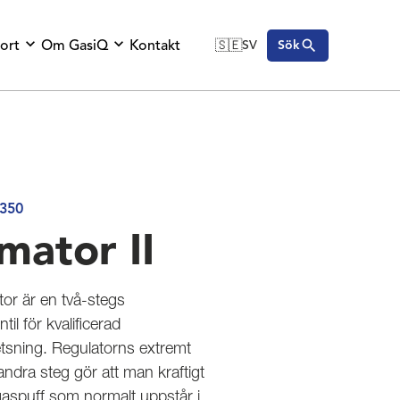
ort
Om GasiQ
Kontakt
🇸🇪
SV
Sök
🇬🇧
English
🇩🇪
Deutsch
🇸🇪
Svenska
350
mator II
or är en två-stegs
il för kvalificerad
sning. Regulatorns extremt
andra steg gör att man kraftigt
aspuff som normalt uppstår i