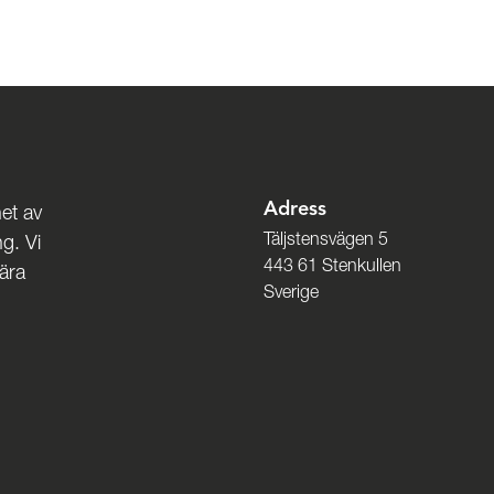
Adress
et av
Täljstensvägen 5
g. Vi
443 61 Stenkullen
nära
Sverige