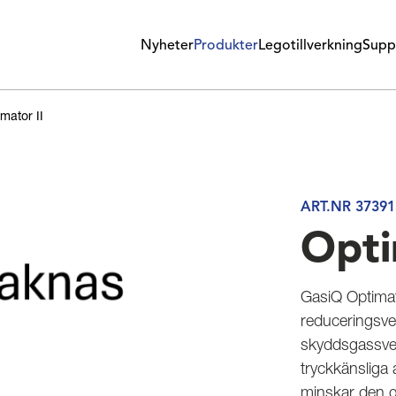
Nyheter
Produkter
Legotillverkning
Supp
mator II
ART.NR 37391
Opti
GasiQ Optimat
reduceringsvent
skyddsgassvet
tryckkänsliga 
minskar den g