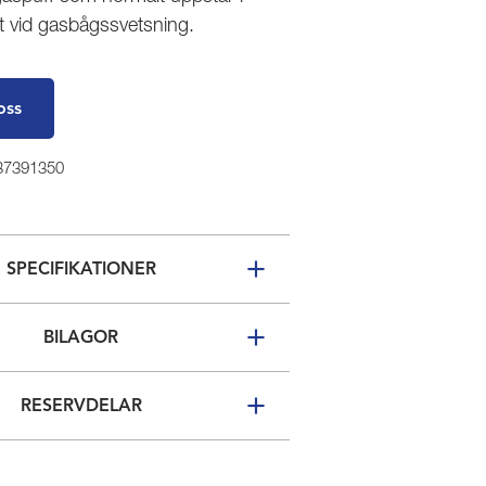
 vid gasbågssvetsning.
oss
 37391350
SPECIFIKATIONER
BILAGOR
RESERVDELAR