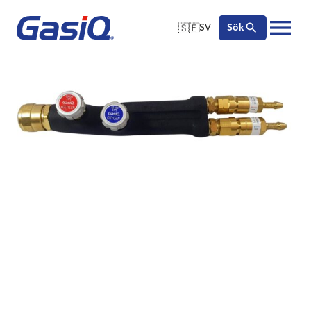
🇸🇪
SV
Sök
🇬🇧
English
Hoppa till innehåll
🇩🇪
Deutsch
🇸🇪
Svenska